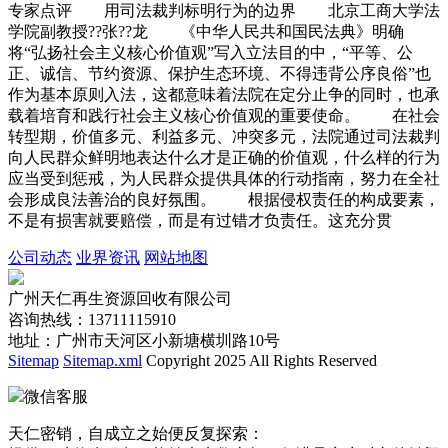
专家点评 用司法裁判标明行为的边界 北京工商大学法
学院副教授??张??龙 《中华人民共和国民法典》明确
将“弘扬社会主义核心价值观”写入立法目的中，“平等、公
正、诚信、节约资源、保护生态环境、不得违背公序良俗”也
作为基本原则入法，这都意味着法院在定分止争的同时，也承
载着培育和践行社会主义核心价值观的重要使命。 在社会
转型期，价值多元、利益多元、冲突多元，法院通过司法裁判
向人民群众鲜明地表达什么才是正确的价值观，什么样的行为
应当受到惩戒，为人民群众提供具体的行动指南，努力在全社
会形成良法善治的良好氛围。 根据侵权责任的构成要素，
不是有损害就要赔偿，而是有过错才负责任。这充分贯
公司动态
业界资讯
网站地图
广州天仁再生资源回收有限公司
咨询热线：13711115910
地址：广州市天河区小新塘横圳路10号
Sitemap
Sitemap.xml
Copyright 2025 All Rights Reserved
微信客服
天仁密销，自成立之始便反复探索：