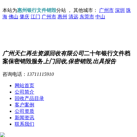
本站为
惠州银行文件销毁
分站 ， 其他城市：
广州市
深圳
珠
海
佛山
肇庆
江门
广州市
惠州
清远
东莞市
中山
广州天仁再生资源回收有限公司
二十年银行文件档
案保密销毁服务
上门回收,保密销毁,出具报告
咨询电话：
13711115910
网站首页
公司简介
回收产品目录
客户案例
公司资质
新闻资讯
联系我们