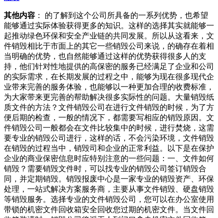
其他内容
： 的了解到这个公司所具备的一系列优势，也希望
能够通过实际体验获得更多的知识。这样的选择其实就能够一
起推动绿色环保和安全产业链的共同发展。所以从这看来，文
件销毁相比于市面上的其它一些销毁公司来说，的确存在着相
当明确的优势，也自然能够通过这样的优势获得很多人的支
持，他们针对性地提供的高保密的服务已经满足了企业和公司
的实际需求，在长期发展的过程之中，能够为现在很多现代企
业带来完善的服务体验，也能够以一种更加合理的收费标准，
为大家带来更完善的帮助解决很多实际性的问题。大量销毁纸
质文件的方法？文件销毁公司在进行文件销毁的时候，为了方
便后期的检查，一般的情况下，都需要写相应的销毁原因。文
件销毁公司一般都会在文件比较集中的时候，进行焚烧，这需
要专业的销毁公司进行，这样的话，不会污染环境，文件销毁
在销毁的过程当中，销毁司和企业的正常利益。以下是在保护
企业的商业保密信息时应特别注意的一些问题：一、文件如何
销毁？需要销毁文件时，可以找专业的销毁公司签订销毁合
同，并定期销毁。销毁报废中心是一家专业的销毁资产、环保
处理，一站式解决方案服务商，主要从事文件销毁、硬盘销毁
等销毁服务。选择专业的文件销毁公司，您可以在办公室使用
带锁的机密文件回收箱安全回收您过期的机密文件。当文件回