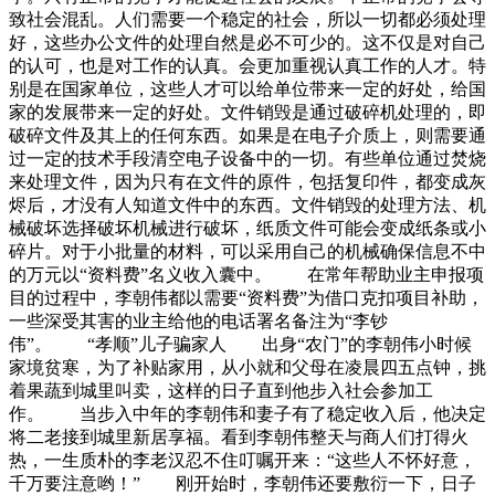
致社会混乱。人们需要一个稳定的社会，所以一切都必须处理
好，这些办公文件的处理自然是必不可少的。这不仅是对自己
的认可，也是对工作的认真。会更加重视认真工作的人才。特
别是在国家单位，这些人才可以给单位带来一定的好处，给国
家的发展带来一定的好处。文件销毁是通过破碎机处理的，即
破碎文件及其上的任何东西。如果是在电子介质上，则需要通
过一定的技术手段清空电子设备中的一切。有些单位通过焚烧
来处理文件，因为只有在文件的原件，包括复印件，都变成灰
烬后，才没有人知道文件中的东西。文件销毁的处理方法、机
械破坏选择破坏机械进行破坏，纸质文件可能会变成纸条或小
碎片。对于小批量的材料，可以采用自己的机械确保信息不中
的万元以“资料费”名义收入囊中。 在常年帮助业主申报项
目的过程中，李朝伟都以需要“资料费”为借口克扣项目补助，
一些深受其害的业主给他的电话署名备注为“李钞
伟”。 “孝顺”儿子骗家人 出身“农门”的李朝伟小时候
家境贫寒，为了补贴家用，从小就和父母在凌晨四五点钟，挑
着果蔬到城里叫卖，这样的日子直到他步入社会参加工
作。 当步入中年的李朝伟和妻子有了稳定收入后，他决定
将二老接到城里新居享福。看到李朝伟整天与商人们打得火
热，一生质朴的李老汉忍不住叮嘱开来：“这些人不怀好意，
千万要注意哟！” 刚开始时，李朝伟还要敷衍一下，日子