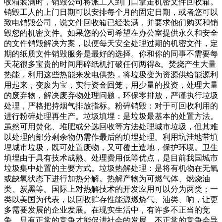
收箱装满时，销毁公司将派工人到门口拿走机密文件回收箱。
销毁工人的上门日期可以安排每个月的固定日期，或者您可以
致电销毁公司，说文件回收箱已经装满，并要求他们购买和销
毁您的机密文件。如果您的公司希望在办公室提供永久和安全
的文件销毁解决方案，以便每天安全处理过期的机密文件，定
期的纸质文件销毁服务是最好的选择。你和你的同事不需要每
天花很多宝贵的时间用碎纸机打破任何两得&。焚烧产生大量
热能，利用这些热能来发电供热，将垃圾变为资源供给能源利
用起来，变废为宝，实行资金回笼，用少量的投资，处理大量
的废弃物，解决废弃物处理问题，环保零排放，严谨执行垃圾
处理，严格把持烟气排放指标。粉碎销毁：对于可回收利用的
进行粉碎处理再生产。垃圾填埋：是垃圾最基本的处置方法。
虽然可用焚化、堆肥或分选回收等方法处理城市垃圾，但其难
以处理的部分剩余物仍需作最后的填埋处理。利用坑洼地带填
埋城市垃圾，既可处置废物，又可覆土造地，保护环境。卫生
填埋由于具有技术成熟、处理费用低等优点，是目前我国城市
垃圾集中处置的主要方式。垃圾热解处理：是将有机物在无氧
或缺氧状态下进行加热分解。热解产物为可燃气体、燃烧油
类、炭黑等。国际上对热解技术的开发应用可以分为两类：一
类以美国为代表，以回收贮存性能源燃烧气、油类、响，让更
多需要发展的企业发展。在现实生活中，有许多不正当的竞
争。只有正常的竞争才能促进社会的发展。不正常的竞争会导