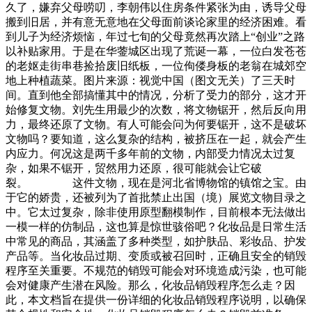
久了，嫌弃父母唠叨，李朝伟以住房条件紧张为由，诱导父母
搬到旧居，并有意无意地在父母面前谈论家里的经济困难。看
到儿子为经济烦恼，年过七旬的父母竟然再次踏上“创业”之路
以补贴家用。于是在华蓥城区出现了荒诞一幕，一位白发苍苍
的老妪走街串巷捡拾废旧纸板，一位佝偻身板的老翁在城郊空
地上种植蔬菜。图片来源：视觉中国（图文无关）了三天时
间。直到他全部搞懂其中的情况，分析了受力的部分，这才开
始修复文物。刘先生用最少的次数，将文物锯开，然后反向用
力，最终还原了文物。有人可能会问为何要锯开，这不是破坏
文物吗？要知道，这么复杂的结构，被挤压在一起，就会产生
内应力。何况这是两千多年前的文物，内部受力情况太过复
杂，如果不锯开，贸然用力还原，很可能就会让它破
裂。 这件文物，现在是河北省博物馆的镇馆之宝。由
于它的娇贵，还被列为了首批禁止出国（境）展览文物目录之
中。它太过复杂，除非使用原型翻模制作，目前根本无法做出
一模一样的仿制品，这也算是惊世骇俗吧？化妆品是日常生活
中常见的商品，其涵盖了多种类型，如护肤品、彩妆品、护发
产品等。当化妆品过期、变质或被召回时，正确且安全的销毁
程序至关重要。不规范的销毁可能会对环境造成污染，也可能
会对健康产生潜在风险。那么，化妆品销毁程序怎么走？因
此，本文档旨在提供一份详细的化妆品销毁程序说明，以确保