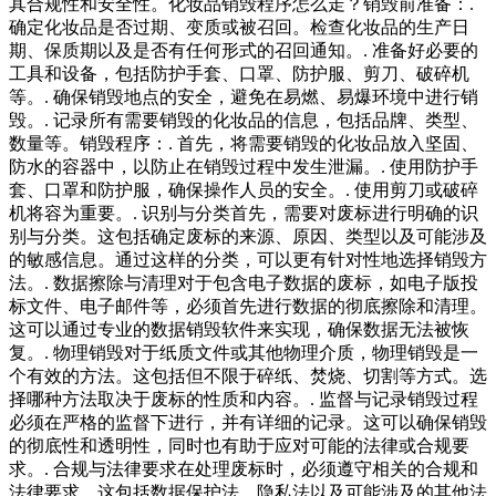
其合规性和安全性。化妆品销毁程序怎么走？销毁前准备：.
确定化妆品是否过期、变质或被召回。检查化妆品的生产日
期、保质期以及是否有任何形式的召回通知。. 准备好必要的
工具和设备，包括防护手套、口罩、防护服、剪刀、破碎机
等。. 确保销毁地点的安全，避免在易燃、易爆环境中进行销
毁。. 记录所有需要销毁的化妆品的信息，包括品牌、类型、
数量等。销毁程序：. 首先，将需要销毁的化妆品放入坚固、
防水的容器中，以防止在销毁过程中发生泄漏。. 使用防护手
套、口罩和防护服，确保操作人员的安全。. 使用剪刀或破碎
机将容为重要。. 识别与分类首先，需要对废标进行明确的识
别与分类。这包括确定废标的来源、原因、类型以及可能涉及
的敏感信息。通过这样的分类，可以更有针对性地选择销毁方
法。. 数据擦除与清理对于包含电子数据的废标，如电子版投
标文件、电子邮件等，必须首先进行数据的彻底擦除和清理。
这可以通过专业的数据销毁软件来实现，确保数据无法被恢
复。. 物理销毁对于纸质文件或其他物理介质，物理销毁是一
个有效的方法。这包括但不限于碎纸、焚烧、切割等方式。选
择哪种方法取决于废标的性质和内容。. 监督与记录销毁过程
必须在严格的监督下进行，并有详细的记录。这可以确保销毁
的彻底性和透明性，同时也有助于应对可能的法律或合规要
求。. 合规与法律要求在处理废标时，必须遵守相关的合规和
法律要求。这包括数据保护法、隐私法以及可能涉及的其他法