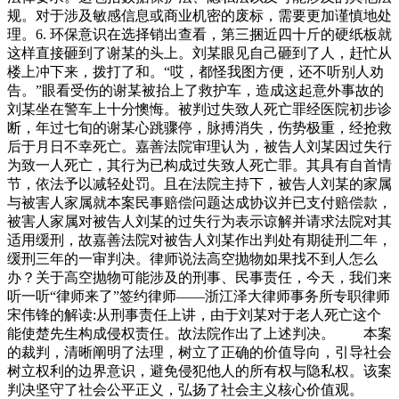
规。对于涉及敏感信息或商业机密的废标，需要更加谨慎地处
理。6. 环保意识在选择销出查看，第三捆近四十斤的硬纸板就
这样直接砸到了谢某的头上。刘某眼见自己砸到了人，赶忙从
楼上冲下来，拨打了和。“哎，都怪我图方便，还不听别人劝
告。”眼看受伤的谢某被抬上了救护车，造成这起意外事故的
刘某坐在警车上十分懊悔。被判过失致人死亡罪经医院初步诊
断，年过七旬的谢某心跳骤停，脉搏消失，伤势极重，经抢救
后于月日不幸死亡。嘉善法院审理认为，被告人刘某因过失行
为致一人死亡，其行为已构成过失致人死亡罪。其具有自首情
节，依法予以减轻处罚。且在法院主持下，被告人刘某的家属
与被害人家属就本案民事赔偿问题达成协议并已支付赔偿款，
被害人家属对被告人刘某的过失行为表示谅解并请求法院对其
适用缓刑，故嘉善法院对被告人刘某作出判处有期徒刑二年，
缓刑三年的一审判决。律师说法高空抛物如果找不到人怎么
办？关于高空抛物可能涉及的刑事、民事责任，今天，我们来
听一听“律师来了”签约律师——浙江泽大律师事务所专职律师
宋伟锋的解读:从刑事责任上讲，由于刘某对于老人死亡这个
能使楚先生构成侵权责任。故法院作出了上述判决。 本案
的裁判，清晰阐明了法理，树立了正确的价值导向，引导社会
树立权利的边界意识，避免侵犯他人的所有权与隐私权。该案
判决坚守了社会公平正义，弘扬了社会主义核心价值观。