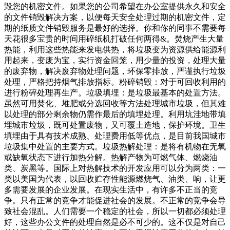
毁您的机密文件。如果您的公司希望在办公室提供永久和安全
的文件销毁解决方案，以便每天安全处理过期的机密文件，定
期的纸质文件销毁服务是最好的选择。你和你的同事不需要每
天花很多宝贵的时间用碎纸机打破任何两得&。焚烧产生大量
热能，利用这些热能来发电供热，将垃圾变为资源供给能源利
用起来，变废为宝，实行资金回笼，用少量的投资，处理大量
的废弃物，解决废弃物处理问题，环保零排放，严谨执行垃圾
处理，严格把持烟气排放指标。粉碎销毁：对于可回收利用的
进行粉碎处理再生产。垃圾填埋：是垃圾最基本的处置方法。
虽然可用焚化、堆肥或分选回收等方法处理城市垃圾，但其难
以处理的部分剩余物仍需作最后的填埋处理。利用坑洼地带填
埋城市垃圾，既可处置废物，又可覆土造地，保护环境。卫生
填埋由于具有技术成熟、处理费用低等优点，是目前我国城市
垃圾集中处置的主要方式。垃圾热解处理：是将有机物在无氧
或缺氧状态下进行加热分解。热解产物为可燃气体、燃烧油
类、炭黑等。国际上对热解技术的开发应用可以分为两类：一
类以美国为代表，以回收贮存性能源燃烧气、油类、响，让更
多需要发展的企业发展。在现实生活中，有许多不正当的竞
争。只有正常的竞争才能促进社会的发展。不正常的竞争会导
致社会混乱。人们需要一个稳定的社会，所以一切都必须处理
好，这些办公文件的处理自然是必不可少的。这不仅是对自己