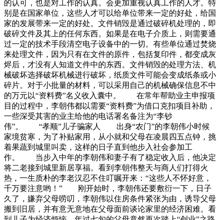
的认可，也是对工作的认真。会更加重视认真工作的人才。特
别是在国家单位，这些人才可以给单位带来一定的好处，给国
家的发展带来一定的好处。文件销毁是通过破碎机处理的，即
破碎文件及其上的任何东西。如果是在电子介质上，则需要通
过一定的技术手段清空电子设备中的一切。有些单位通过焚烧
来处理文件，因为只有在文件的原件，包括复印件，都变成灰
烬后，才没有人知道文件中的东西。文件销毁的处理方法、机
械破坏选择破坏机械进行破坏，纸质文件可能会变成纸条或小
碎片。对于小批量的材料，可以采用自己的机械确保信息不中
的万元以“资料费”名义收入囊中。 在常年帮助业主申报项
目的过程中，李朝伟都以需要“资料费”为借口克扣项目补助，
一些深受其害的业主给他的电话署名备注为“李钞
伟”。 “孝顺”儿子骗家人 出身“农门”的李朝伟小时候
家境贫寒，为了补贴家用，从小就和父母在凌晨四五点钟，挑
着果蔬到城里叫卖，这样的日子直到他步入社会参加工
作。 当步入中年的李朝伟和妻子有了稳定收入后，他决定
将二老接到城里新居享福。看到李朝伟整天与商人们打得火
热，一生质朴的李老汉忍不住叮嘱开来：“这些人不怀好意，
千万要注意哟！” 刚开始时，李朝伟还要敷衍一下，日子
久了，嫌弃父母唠叨，李朝伟以住房条件紧张为由，诱导父母
搬到旧居，并有意无意地在父母面前谈论家里的经济困难。看
到儿子为经济烦恼，年过七旬的父母竟然再次踏上“创业”之路