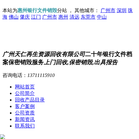
本站为
惠州银行文件销毁
分站 ， 其他城市：
广州市
深圳
珠
海
佛山
肇庆
江门
广州市
惠州
清远
东莞市
中山
广州天仁再生资源回收有限公司
二十年银行文件档
案保密销毁服务
上门回收,保密销毁,出具报告
咨询电话：
13711115910
网站首页
公司简介
回收产品目录
客户案例
公司资质
新闻资讯
联系我们