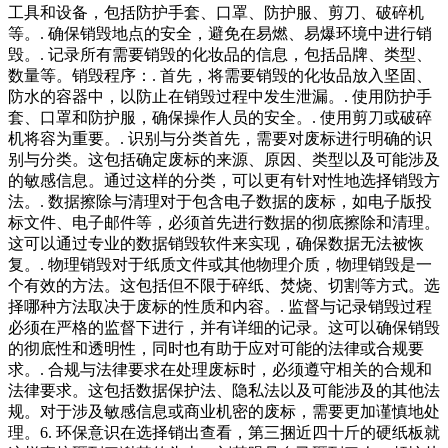
工具和设备，包括防护手套、口罩、防护服、剪刀、破碎机
等。. 确保销毁地点的安全，避免在易燃、易爆环境中进行销
毁。. 记录所有需要销毁的化妆品的信息，包括品牌、类型、
数量等。销毁程序：. 首先，将需要销毁的化妆品放入坚固、
防水的容器中，以防止在销毁过程中发生泄漏。. 使用防护手
套、口罩和防护服，确保操作人员的安全。. 使用剪刀或破碎
机将容为重要。. 识别与分类首先，需要对废标进行明确的识
别与分类。这包括确定废标的来源、原因、类型以及可能涉及
的敏感信息。通过这样的分类，可以更有针对性地选择销毁方
法。. 数据擦除与清理对于包含电子数据的废标，如电子版投
标文件、电子邮件等，必须首先进行数据的彻底擦除和清理。
这可以通过专业的数据销毁软件来实现，确保数据无法被恢
复。. 物理销毁对于纸质文件或其他物理介质，物理销毁是一
个有效的方法。这包括但不限于碎纸、焚烧、切割等方式。选
择哪种方法取决于废标的性质和内容。. 监督与记录销毁过程
必须在严格的监督下进行，并有详细的记录。这可以确保销毁
的彻底性和透明性，同时也有助于应对可能的法律或合规要
求。. 合规与法律要求在处理废标时，必须遵守相关的合规和
法律要求。这包括数据保护法、隐私法以及可能涉及的其他法
规。对于涉及敏感信息或商业机密的废标，需要更加谨慎地处
理。6. 环保意识在选择销出查看，第三捆近四十斤的硬纸板就