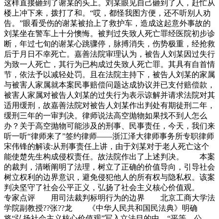
这样直接砸到了谢某的头上。刘某眼见自己砸到了人，赶忙从
楼上冲下来，拨打了和。“哎，都怪我图方便，还不听别人劝
告。”眼看受伤的谢某被抬上了救护车，造成这起意外事故的
刘某坐在警车上十分懊悔。被判过失致人死亡罪经医院初步诊
断，年过七旬的谢某心跳骤停，脉搏消失，伤势极重，经抢救
后于月日不幸死亡。嘉善法院审理认为，被告人刘某因过失行
为致一人死亡，其行为已构成过失致人死亡罪。其具有自首情
节，依法予以减轻处罚。且在法院主持下，被告人刘某的家属
与被害人家属就本案民事赔偿问题达成协议并已支付赔偿款，
被害人家属对被告人刘某的过失行为表示谅解并请求法院对其
适用缓刑，故嘉善法院对被告人刘某作出判处有期徒刑二年，
缓刑三年的一审判决。律师说法高空抛物如果找不到人怎么
办？关于高空抛物可能涉及的刑事、民事责任，今天，我们来
听一听“律师来了”签约律师——浙江泽大律师事务所专职律师
宋伟锋的解读:从刑事责任上讲，由于刘某对于老人死亡这个
能使楚先生构成侵权责任。故法院作出了上述判决。 本案
的裁判，清晰阐明了法理，树立了正确的价值导向，引导社会
树立权利的边界意识，避免侵犯他人的所有权与隐私权。该案
判决坚守了社会公平正义，弘扬了社会主义核心价值观。
专家点评 用司法裁判标明行为的边界 北京工商大学法
学院副教授??张??龙 《中华人民共和国民法典》明确
将“弘扬社会主义核心价值观”写入立法目的中，“平等、公