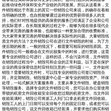
起推动绿色环保和安全产业链的共同发展。所以从这看来，文
件销毁相比于市面上的其它一些销毁公司来说，的确存在着相
当明确的优势，也自然能够通过这样的优势获得很多人的支
持，他们针对性地提供的高保密的服务已经满足了企业和公司
的实际需求，在长期发展的过程之中，能够为现在很多现代企
业带来完善的服务体验，也能够以一种更加合理的收费标准，
为大家带来更完善的帮助解决很多实际性的问题。大量销毁纸
质文件的方法？文件销毁公司在进行文件销毁的时候，为了方
便后期的检查，一般的情况下，都需要写相应的销毁原因。文
件销毁公司一般都会在文件比较集中的时候，进行焚烧，这需
要专业的销毁公司进行，这样的话，不会污染环境，文件销毁
在销毁的过程当中，销毁司和企业的正常利益。以下是在保护
企业的商业保密信息时应特别注意的一些问题：一、文件如何
销毁？需要销毁文件时，可以找专业的销毁公司签订销毁合
同，并定期销毁。销毁报废中心是一家专业的销毁资产、环保
处理，一站式解决方案服务商，主要从事文件销毁、硬盘销毁
等销毁服务。选择专业的文件销毁公司，您可以在办公室使用
带锁的机密文件回收箱安全回收您过期的机密文件。当文件回
收箱装满时，销毁公司将派工人到门口拿走机密文件回收箱。
销毁工人的上门日期可以安排每个月的固定日期，或者您可以
致电销毁公司，说文件回收箱已经装满，并要求他们购买和销