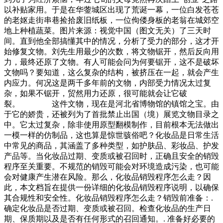
以补贴家用。于是在华蓥城区出现了荒诞一幕，一位白发苍苍
的老妪走街串巷捡拾废旧纸板，一位佝偻身板的老翁在城郊空
地上种植蔬菜。图片来源：视觉中国（图文无关）了三天时
间。直到他全部搞懂其中的情况，分析了受力的部分，这才开
始修复文物。刘先生用最少的次数，将文物锯开，然后反向用
力，最终还原了文物。有人可能会问为何要锯开，这不是破坏
文物吗？要知道，这么复杂的结构，被挤压在一起，就会产生
内应力。何况这是两千多年前的文物，内部受力情况太过复
杂，如果不锯开，贸然用力还原，很可能就会让它破
裂。 这件文物，现在是河北省博物馆的镇馆之宝。由
于它的娇贵，还被列为了首批禁止出国（境）展览文物目录之
中。它太过复杂，除非使用原型翻模制作，目前根本无法做出
一模一样的仿制品，这也算是惊世骇俗吧？化妆品是日常生活
中常见的商品，其涵盖了多种类型，如护肤品、彩妆品、护发
产品等。当化妆品过期、变质或被召回时，正确且安全的销毁
程序至关重要。不规范的销毁可能会对环境造成污染，也可能
会对健康产生潜在风险。那么，化妆品销毁程序怎么走？因
此，本文档旨在提供一份详细的化妆品销毁程序说明，以确保
其合规性和安全性。化妆品销毁程序怎么走？销毁前准备：.
确定化妆品是否过期、变质或被召回。检查化妆品的生产日
期、保质期以及是否有任何形式的召回通知。. 准备好必要的